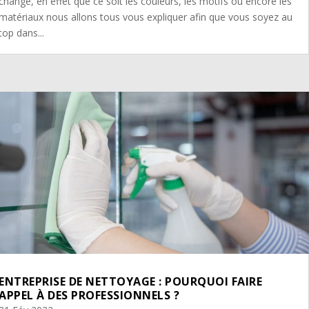
changé, en effet que ce soit les couleurs, les motifs ou encore les
matériaux nous allons tous vous expliquer afin que vous soyez au
top dans...
ENTREPRISE DE NETTOYAGE : POURQUOI FAIRE
APPEL À DES PROFESSIONNELS ?